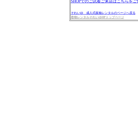
SHOPでのご試着ご来店はこちらを
それいゆ 成人式振袖レンタルのページへ戻る
着物レンタルそれいゆHPトップページ