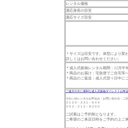
レンタル価格
適応身長の目安
適応サイズ目安
＊サイズは目安です。体型により変
詳しくはお問い合わせください。
＊成人式振袖レンタル期間：12月中
＊商品のお届け：宅急便でご自宅等
＊商品のご返送：成人式翌々日中に
ご遠方の方に便利な成人式振袖ダイレクトお申
それいゆレンタルお申込み・お問い合わせ・ご
０１２０－３３１－６４４
０５２－２１２－８２００
ご試着はご予約制となります。
ご希望のご来店日時をご予約の上ご