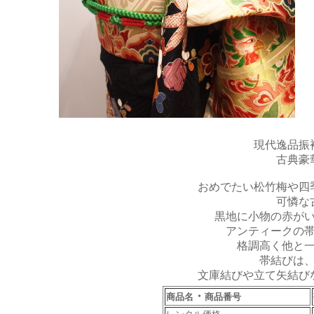
現代逸品振
古典豪
おめでたい松竹梅や四
可憐な
黒地に小物の赤が
アンティークの
格調高く他と
帯結びは
文庫結びや立て矢結び
・
商品名
商品番号