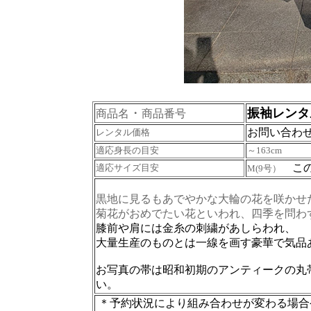
・
振袖レンタ
商品名
商品番号
お問い合わ
レンタル価格
適応身長の目安
～163cm
この
適応サイズ目安
M(9号）
黒地に見るもあでやかな大輪の花を咲かせ
菊花がおめでたい花といわれ、四季を問わ
膝前や肩には金糸の刺繍があしらわれ、
大量生産のものとは一線を画す豪華で気品
お写真の帯は昭和初期のアンティークの丸
い。
＊予約状況により組み合わせが変わる場合